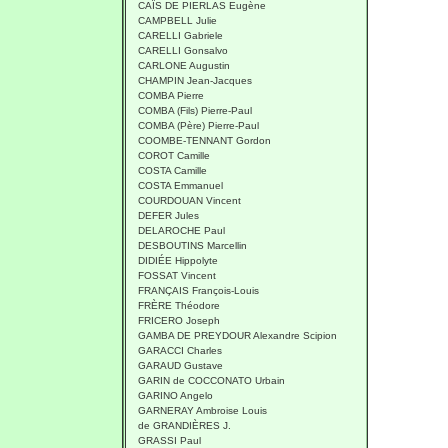
CAÏS DE PIERLAS Eugène
CAMPBELL Julie
CARELLI Gabriele
CARELLI Gonsalvo
CARLONE Augustin
CHAMPIN Jean-Jacques
COMBA Pierre
COMBA (Fils) Pierre-Paul
COMBA (Père) Pierre-Paul
COOMBE-TENNANT Gordon
COROT Camille
COSTA Camille
COSTA Emmanuel
COURDOUAN Vincent
DEFER Jules
DELAROCHE Paul
DESBOUTINS Marcellin
DIDIÉE Hippolyte
FOSSAT Vincent
FRANÇAIS François-Louis
FRÈRE Théodore
FRICERO Joseph
GAMBA DE PREYDOUR Alexandre Scipion
GARACCI Charles
GARAUD Gustave
GARIN de COCCONATO Urbain
GARINO Angelo
GARNERAY Ambroise Louis
de GRANDIÈRES J.
GRASSI Paul