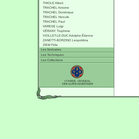
THIOLE Albert
TRACHEL Antoine
TRACHEL Dominique
TRACHEL Hercule
TRACHEL Paul
VARESE Luigi
VÉRANY Trophime
VIOLLET-LE-DUC Adolphe-Étienne
ZANETTI-BORZINO Leopoldina
ZIEM Félix
Les Itinéraires
Les Techniques
Les Collections