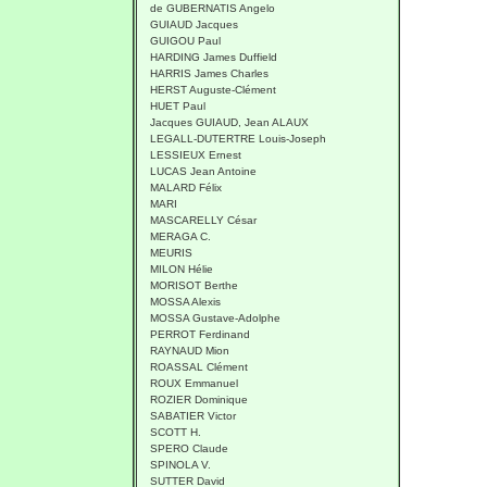
de GUBERNATIS Angelo
GUIAUD Jacques
GUIGOU Paul
HARDING James Duffield
HARRIS James Charles
HERST Auguste-Clément
HUET Paul
Jacques GUIAUD, Jean ALAUX
LEGALL-DUTERTRE Louis-Joseph
LESSIEUX Ernest
LUCAS Jean Antoine
MALARD Félix
MARI
MASCARELLY César
MERAGA C.
MEURIS
MILON Hélie
MORISOT Berthe
MOSSA Alexis
MOSSA Gustave-Adolphe
PERROT Ferdinand
RAYNAUD Mion
ROASSAL Clément
ROUX Emmanuel
ROZIER Dominique
SABATIER Victor
SCOTT H.
SPERO Claude
SPINOLA V.
SUTTER David