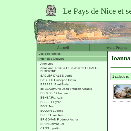
Le Pays de Nice et s
Accueil
Avant-Propos
Les Biographies
Joann
Index des Oeuvres
Anonyme
Anonyme, attrib. à Louis-Joseph LEGALL-
DUTERTRE
BACLER D'ALBE Louis
1
tableau es
BAGETTI Giuseppe Pietro
BARBERI Paul-Émile
de BEAUMONT Jean-François Albanis
BECKFORD Joanna
BENSA François
BESSET Cyrille
BONI Jean
BOUDIN Eugène
BRERO Joachim
BRIGDMAN Frederick Arthur
BRUN Emmanuel
CAFFI Ippolito