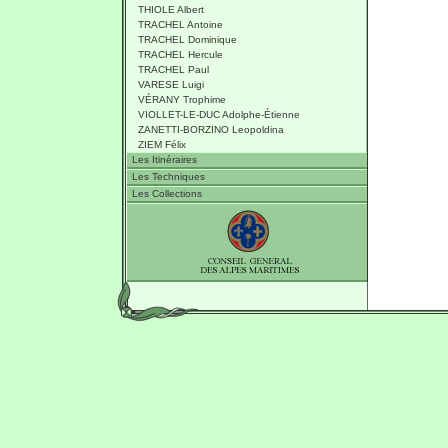
THIOLE Albert
TRACHEL Antoine
TRACHEL Dominique
TRACHEL Hercule
TRACHEL Paul
VARESE Luigi
VÉRANY Trophime
VIOLLET-LE-DUC Adolphe-Étienne
ZANETTI-BORZINO Leopoldina
ZIEM Félix
Les Itinéraires
Les Techniques
Les Collections