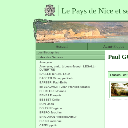
Le Pays de Nice et s
Accueil
Avant-Propos
Les Biographies
Paul 
Index des Oeuvres
Anonyme
Anonyme, attrib. à Louis-Joseph LEGALL-
DUTERTRE
BACLER D'ALBE Louis
1
tableau est
BAGETTI Giuseppe Pietro
BARBERI Paul-Émile
de BEAUMONT Jean-François Albanis
BECKFORD Joanna
BENSA François
BESSET Cyrille
BONI Jean
BOUDIN Eugène
BRERO Joachim
BRIGDMAN Frederick Arthur
BRUN Emmanuel
CAFFI Ippolito