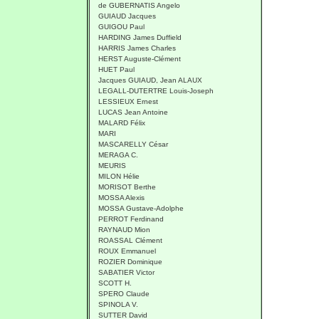
de GUBERNATIS Angelo
GUIAUD Jacques
GUIGOU Paul
HARDING James Duffield
HARRIS James Charles
HERST Auguste-Clément
HUET Paul
Jacques GUIAUD, Jean ALAUX
LEGALL-DUTERTRE Louis-Joseph
LESSIEUX Ernest
LUCAS Jean Antoine
MALARD Félix
MARI
MASCARELLY César
MERAGA C.
MEURIS
MILON Hélie
MORISOT Berthe
MOSSA Alexis
MOSSA Gustave-Adolphe
PERROT Ferdinand
RAYNAUD Mion
ROASSAL Clément
ROUX Emmanuel
ROZIER Dominique
SABATIER Victor
SCOTT H.
SPERO Claude
SPINOLA V.
SUTTER David