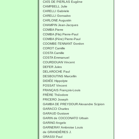
CAÏS DE PIERLAS Eugène
CAMPBELL Julie
CARELLI Gabriele
CARELLI Gonsalvo
CARLONE Augustin
CHAMPIN Jean-Jacques
COMBA Pierre
COMBA (Fils) Pierre-Paul
COMBA (Père) Pierre-Paul
COOMBE-TENNANT Gordon
COROT Camille
COSTA Camille
COSTA Emmanuel
COURDOUAN Vincent
DEFER Jules
DELAROCHE Paul
DESBOUTINS Marcellin
DIDIÉE Hippolyte
FOSSAT Vincent
FRANÇAIS François-Louis
FRÈRE Théodore
FRICERO Joseph
GAMBA DE PREYDOUR Alexandre Scipion
GARACCI Charles
GARAUD Gustave
GARIN de COCCONATO Urbain
GARINO Angelo
GARNERAY Ambroise Louis
de GRANDIÈRES J.
GRASSI Paul