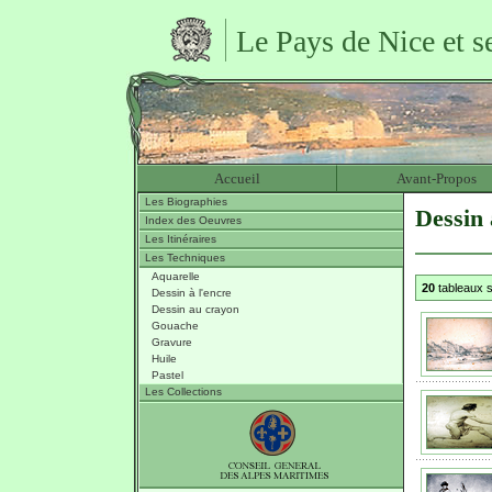
Le Pays de Nice et s
Accueil
Avant-Propos
Les Biographies
Dessin
Index des Oeuvres
Les Itinéraires
Les Techniques
Aquarelle
20
tableaux s
Dessin à l'encre
Dessin au crayon
Gouache
Gravure
Huile
Pastel
Les Collections