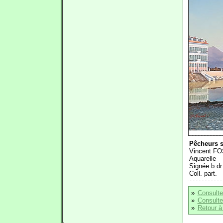
Pêcheurs s
Vincent F
Aquarelle
Signée b.dr
Coll. part.
»
Consulte
»
Consulter
»
Retour à 