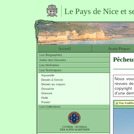
Le Pays de Nice et s
Accueil
Avant-Propos
Les Biographies
Pêcheur
Index des Oeuvres
Les Itinéraires
Les Techniques
Aquarelle
Nous vous
Dessin à l'encre
revues de
Dessin au crayon
copyright 
Gouache
d'une dem
Gravure
Huile
Pastel
Les Collections