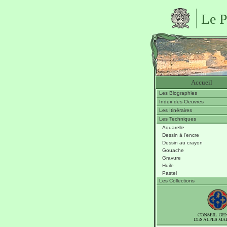
Le P
Accueil
Les Biographies
Index des Oeuvres
Les Itinéraires
Les Techniques
Aquarelle
Dessin à l'encre
Dessin au crayon
Gouache
Gravure
Huile
Pastel
Les Collections