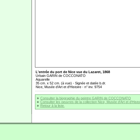
L'entrée du port de Nice vue du Lazaret, 1868
Urbain GARIN de COCCONATO
Aquarelle
35 cm. x 52 cm. (à vue) - Signée et datée b.dr.
Nice, Musée d'Art et d'Histoire - n° inv. 9754
»
Consulter la biographie du peintre GARIN de COCCONATO
»
Consulter les oeuvres de la collection Nice, Musée d'Art et d'Histo
»
Retour à la liste.