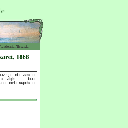
le
Academia Nissarda
zaret, 1868
 ouvrages et revues de
opyright et que toute
emande écrite auprès de