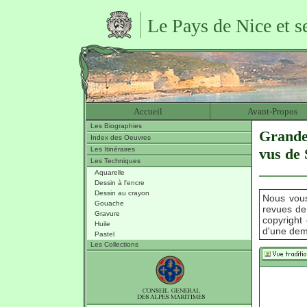
Le Pays de Nice et s
Accueil
Avant-Propos
Les Biographies
Grande 
Index des Oeuvres
Les Itinéraires
vus de 
Les Techniques
Aquarelle
Dessin à l'encre
Dessin au crayon
Nous vous
Gouache
revues de
Gravure
copyright 
Huile
d'une dem
Pastel
Les Collections