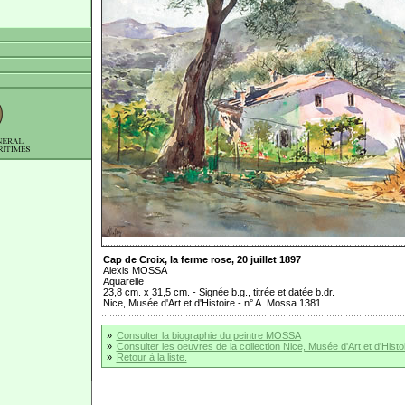
Cap de Croix, la ferme rose, 20 juillet 1897
Alexis MOSSA
Aquarelle
23,8 cm. x 31,5 cm. - Signée b.g., titrée et datée b.dr.
Nice, Musée d'Art et d'Histoire - n° A. Mossa 1381
»
Consulter la biographie du peintre MOSSA
»
Consulter les oeuvres de la collection Nice, Musée d'Art et d'Histo
»
Retour à la liste.