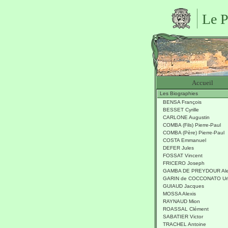
Le P
Accueil
Les Biographies
BENSA François
BESSET Cyrille
CARLONE Augustin
COMBA (Fils) Pierre-Paul
COMBA (Père) Pierre-Paul
COSTA Emmanuel
DEFER Jules
FOSSAT Vincent
FRICERO Joseph
GAMBA DE PREYDOUR Alex
GARIN de COCCONATO Ur
GUIAUD Jacques
MOSSA Alexis
RAYNAUD Mion
ROASSAL Clément
SABATIER Victor
TRACHEL Antoine