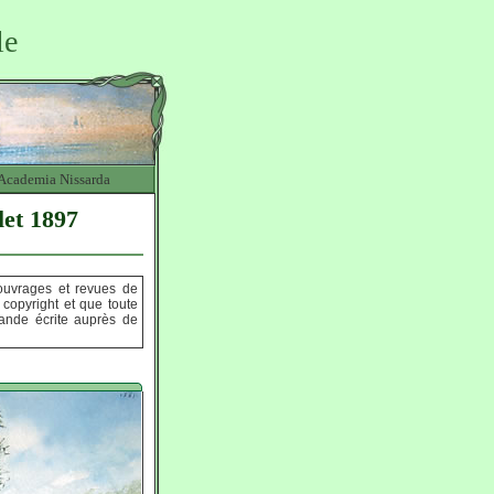
le
Academia Nissarda
let 1897
 ouvrages et revues de
opyright et que toute
emande écrite auprès de