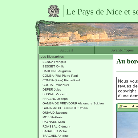
Le Pays de Nice et s
Accueil
Avant-Propos
Les Biographies
Au bor
BENSA François
BESSET Cyrille
CARLONE Augustin
COMBA (Fils) Pierre-Paul
COMBA (Père) Pierre-Paul
Nous vous
COSTA Emmanuel
revues de
DEFER Jules
copyright 
FOSSAT Vincent
d'une dem
FRICERO Joseph
GAMBA DE PREYDOUR Alexandre Scipion
GARIN de COCCONATO Urbain
GUIAUD Jacques
MOSSA Alexis
RAYNAUD Mion
ROASSAL Clément
SABATIER Victor
TRACHEL Antoine