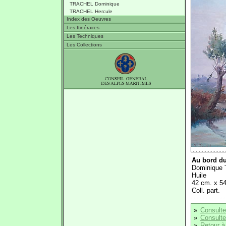
TRACHEL Dominique
TRACHEL Hercule
Index des Oeuvres
Les Itinéraires
Les Techniques
Les Collections
Au bord du
Dominique
Huile
42 cm. x 54 
Coll. part.
»
Consulte
»
Consulter
»
Retour à 