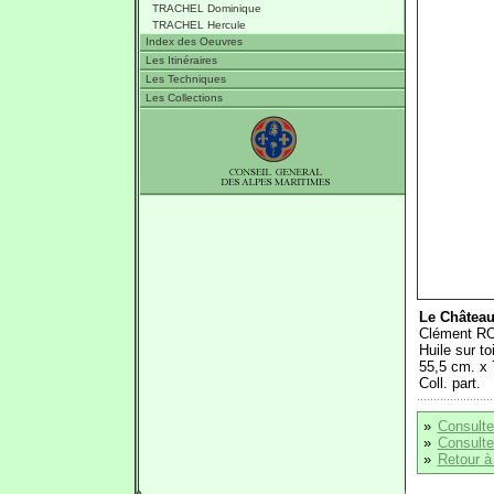
TRACHEL Dominique
TRACHEL Hercule
Index des Oeuvres
Les Itinéraires
Les Techniques
Les Collections
Le Château
Clément R
Huile sur toi
55,5 cm. x 7
Coll. part.
»
Consulte
»
Consulter
»
Retour à 