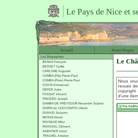
Le Pays de Nice et s
Accueil
Avant-Propos
Les Biographies
Le Châ
BENSA François
BESSET Cyrille
CARLONE Augustin
COMBA (Fils) Pierre-Paul
COMBA (Père) Pierre-Paul
Nous vous
COSTA Emmanuel
revues de
DEFER Jules
copyright 
FOSSAT Vincent
d'une dem
FRICERO Joseph
GAMBA DE PREYDOUR Alexandre Scipion
GARIN de COCCONATO Urbain
GUIAUD Jacques
MOSSA Alexis
RAYNAUD Mion
ROASSAL Clément
SABATIER Victor
TRACHEL Antoine